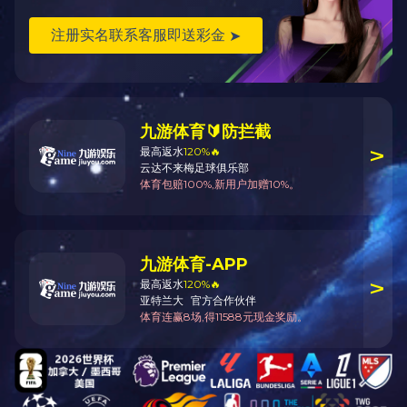
关于我们
米兰（中国）橱
米兰（中国）报
窗
道
招商加盟
销售展厅
联系我们
4006816918
18029224918
1350222017@qq.com
Contact
© 2020 - KULAIIA. Powered by:
BUDRAY.COM
粤ICP备19003634号