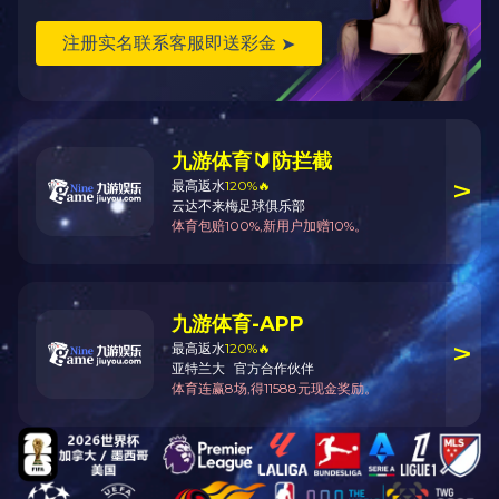
关于我们
米兰（中国）橱
米兰（中国）报
窗
道
招商加盟
销售展厅
联系我们
4006816918
18029224918
1350222017@qq.com
Contact
© 2020 - KULAIIA. Powered by:
BUDRAY.COM
粤ICP备19003634号